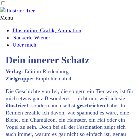
Illustrier
Menu
Tier
Header
Main
Illustration, Grafik, Animation
Nackerte Wiener
navigation
Über mich
„Dein
Dein innerer Schatz
innerer
Verlag:
Edition Riedenburg
Zielgruppe:
Empfohlen ab 4
Schatz“
Die Geschichte von Ivi, die so gern ein Tier wäre, ist für
mich etwas ganz Besonderes – nicht nur, weil ich sie
illustriert
, sondern auch selbst
geschrieben
habe. In
Reimen erzähle ich davon, wie spannend es wäre, eine
Biene, ein Chamäleon, ein Hamster, ein Hai oder ein
Vogel zu sein. Doch bei all der Faszination zeigt sich
auch immer, warum es gar nicht so einfach ist, genau