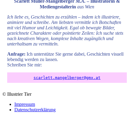
Scarlett Müller-Mangelberger
M.A.
– Illustratorin &
Mediengestalterin
aus Wien
Ich liebe es, Geschichten zu erzählen – indem ich illustriere,
animiere und schreibe. Am liebsten vermittle ich Botschaften
mit viel Humor und Leichtigkeit. Egal ob bewegte Bilder,
gezeichnete Charaktere oder pointierte Zeilen: Ich suche stets
nach kreativen Wegen, komplexe Inhalte zugänglich und
unterhaltsam zu vermitteln.
Anfrage:
Ich unterstütze Sie gerne dabei, Geschichten visuell
lebendig werden zu lassen.
Schreiben Sie mir:
scarlett.mangelberger@gmx.at
Footer
© Illustrier Tier
Impressum
Datenschutzerklärung