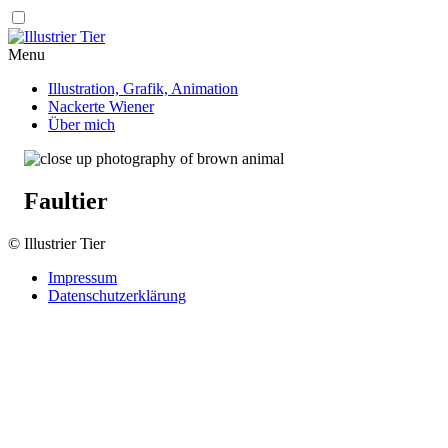
Illustrier
Menu
Tier
Header
Main
Illustration, Grafik, Animation
Nackerte Wiener
navigation
Über mich
Faultier
Footer
© Illustrier Tier
Impressum
Datenschutzerklärung